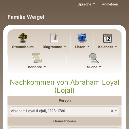
Weiter zu Hauptseite
Sprache
Anmelden
Familie Weigel
Stammbaum
Diagramme
Listen
Kalender
Berichte
Suche
Nachkommen von
Abraham
Loyal
(Lojal)
Person
Abraham Loyal (Lojal), 1728–1789
×
Generationen