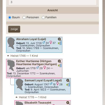
Ansicht
Baum
Personen
Familien
Abraham
Loyal (Lojal)
Verknüpfungen
Verknüpfungen
Geburt:
13. Juni 1728
34
37
—
Szemkuhnen, Ostpreußen
Tod:
10. März 1789
—
Szemkuhnen,
Ostpreußen
Heirat 1746 — 1 Kind
Esther
Hurtienne (Hirtgen
Heurtienne Hurtigen Hurtgen)
Verknüpfungen
Verknüpfungen
Geburt:
um 1719
29
24
—
Judtschen
Tod:
13. Dezember 1772
—
Szemkuhnen,
Ostpreußen
Samuel
Loyal (Loyall Logal)
Verknüpfungen
Verknüpfungen
Geburt:
August 1747
19
28
—
Szemkuhnen, Ostpreußen
Tod:
9. April 1823
—
Szemkuhnen,
Ostpreußen
Heirat 1776 — 1 Kind
Elisabeth
Toussaint