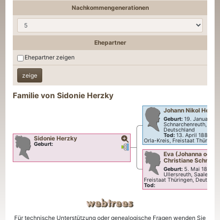
Nachkommengenerationen
Ehepartner
Ehepartner zeigen
Familie von
Sidonie
Herzky
Johann Nikol
Herzk
Geburt:
19. Januar 18
Schnarchenreuth, Hof,
Deutschland
Tod:
13. April 1885
—
Sidonie
Herzky
Orla-Kreis, Freistaat Thüringe
Geburt:
Verknüpfungen
Verknüpfungen
Eva (Johanna oder 
Christiane
Schmidt
Geburt:
5. Mai 1842
Ullersreuth, Saale-Orl
Freistaat Thüringen, Deutschl
Tod:
Für technische Unterstützung oder genealogische Fragen wenden Sie