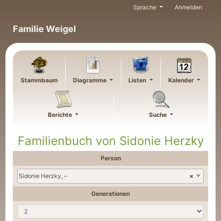
Weiter zu Hauptseite
Sprache
Anmelden
Familie Weigel
Stammbaum
Diagramme
Listen
Kalender
Berichte
Suche
Familienbuch von
Sidonie
Herzky
Person
Sidonie Herzky, –
×
Generationen