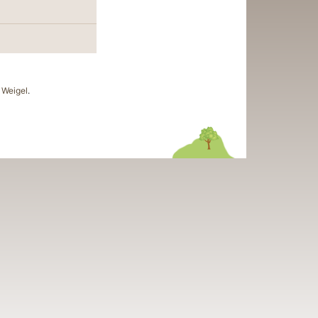
Weigel
.