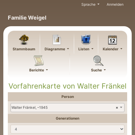
Weiter zu Hauptseite
Sprache
Anmelden
Familie Weigel
Stammbaum
Diagramme
Listen
Kalender
Berichte
Suche
Vorfahrenkarte von
Walter
Fränkel
Person
Walter Fränkel, –1945
×
Generationen