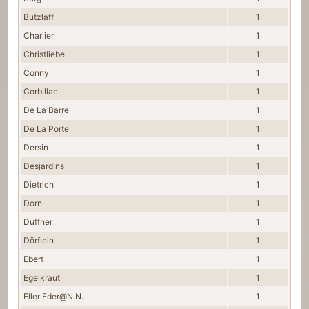
Butzlaff
1
Charlier
1
Christliebe
1
Conny
1
Corbillac
1
De La Barre
1
De La Porte
1
Dersin
1
Desjardins
1
Dietrich
1
Dorn
1
Duffner
1
Dörflein
1
Ebert
1
Egelkraut
1
Eller Eder@N.N.
1