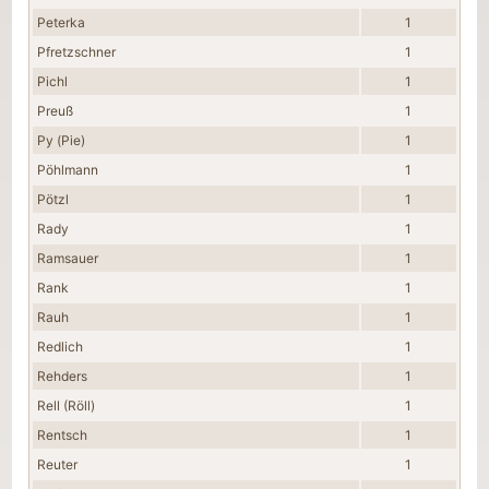
Peterka
1
Pfretzschner
1
Pichl
1
Preuß
1
Py (Pie)
1
Pöhlmann
1
Pötzl
1
Rady
1
Ramsauer
1
Rank
1
Rauh
1
Redlich
1
Rehders
1
Rell (Röll)
1
Rentsch
1
Reuter
1