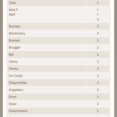
Ziller
3
WOLF
1
Wolf
1
2
Barreau
2
Belohorsky
2
Brassat
2
Brugger
2
Bär
2
Cerny
2
Dierks
2
Du Camp
2
Déquerbillac
2
Engelberz
2
Ernst
2
Esser
2
Fleischmann
2