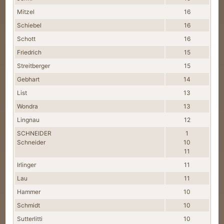
Mitzel
16
Schiebel
16
Schott
16
Friedrich
15
Streitberger
15
Gebhart
14
List
13
Wondra
13
Lingnau
12
SCHNEIDER
1
Schneider
10
11
Irlinger
11
Lau
11
Hammer
10
Schmidt
10
Sutterlitti
10