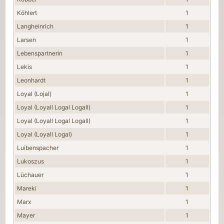
Köhlert
1
Langheinrich
1
Larsen
1
Lebenspartnerin
1
Lekis
1
Leonhardt
1
Loyal (Lojal)
1
Loyal (Loyall Logal Logall)
1
Loyal (Loyall Logal Logall)
1
Loyal (Loyall Logal)
1
Luibenspacher
1
Lukoszus
1
Lüchauer
1
Mareki
1
Marx
1
Mayer
1