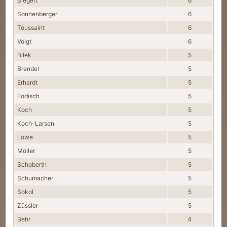
Siegert
6
Sonnenberger
6
Toussaint
6
Voigt
6
Bilek
5
Brendel
5
Erhardt
5
Födisch
5
Koch
5
Koch-Larsen
5
Löwe
5
Möller
5
Schoberth
5
Schumacher
5
Sokol
5
Züssler
5
Behr
4