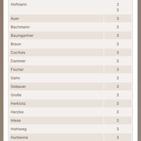
Hofmann
2
3
Auer
3
Bachmann
3
Baumgartner
3
Braun
3
Cochois
3
Dammer
3
Fischer
3
Gahn
3
Gebauer
3
Große
3
Herklotz
3
Herzke
3
Hiese
3
Hohlweg
3
Hurtienne
3