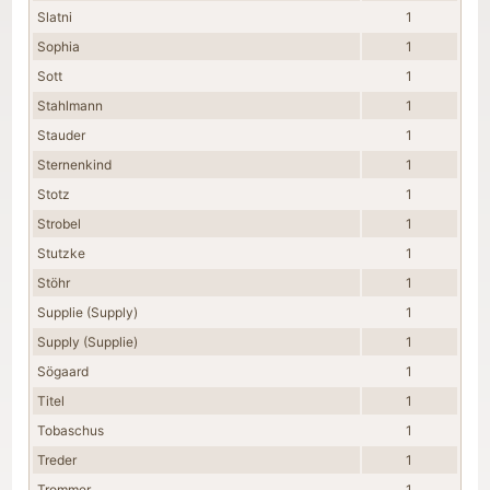
Slatni
1
Sophia
1
Sott
1
Stahlmann
1
Stauder
1
Sternenkind
1
Stotz
1
Strobel
1
Stutzke
1
Stöhr
1
Supplie (Supply)
1
Supply (Supplie)
1
Sögaard
1
Titel
1
Tobaschus
1
Treder
1
Trommer
1