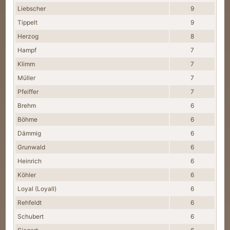
Liebscher
9
Tippelt
9
Herzog
8
Hampf
7
Klimm
7
Müller
7
Pfeiffer
7
Brehm
6
Böhme
6
Dämmig
6
Grunwald
6
Heinrich
6
Köhler
6
Loyal (Loyall)
6
Rehfeldt
6
Schubert
6