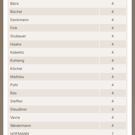
Bäck
4
Büchel
4
Denkmann
4
Fink
4
Grubauer
4
Haake
4
Kabelitz
4
Kuhlang
4
Köcher
4
Mathieu
4
Pohl
4
Ras
4
Steffen
4
Steudtner
4
Vavra
4
Weidermann
4
HOFMANN
1