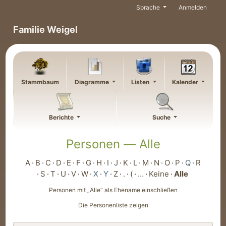
Weiter zu Hauptseite
Sprache
Anmelden
Familie Weigel
Stammbaum
Diagramme
Listen
Kalender
Berichte
Suche
Personen —
Alle
A
B
C
D
E
F
G
H
I
J
K
L
M
N
O
P
Q
R
S
T
U
V
W
X
Y
Z
.
(
…
Keine
Alle
Personen mit „
Alle
“ als Ehename einschließen
Die Personenliste zeigen