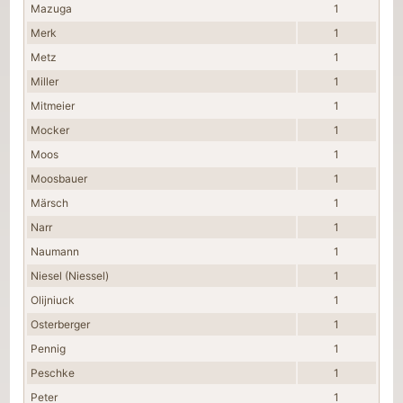
Mazuga
1
Merk
1
Metz
1
Miller
1
Mitmeier
1
Mocker
1
Moos
1
Moosbauer
1
Märsch
1
Narr
1
Naumann
1
Niesel (Niessel)
1
Olijniuck
1
Osterberger
1
Pennig
1
Peschke
1
Peter
1