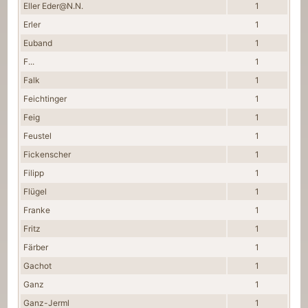
Eller Eder@N.N.
1
Erler
1
Euband
1
F...
1
Falk
1
Feichtinger
1
Feig
1
Feustel
1
Fickenscher
1
Filipp
1
Flügel
1
Franke
1
Fritz
1
Färber
1
Gachot
1
Ganz
1
Ganz-Jerml
1