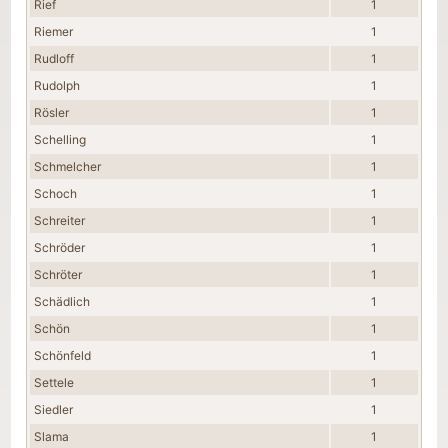
Rief
1
Riemer
1
Rudloff
1
Rudolph
1
Rösler
1
Schelling
1
Schmelcher
1
Schoch
1
Schreiter
1
Schröder
1
Schröter
1
Schädlich
1
Schön
1
Schönfeld
1
Settele
1
Siedler
1
Slama
1