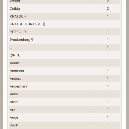
Winter
2
Zeibig
2
KRATSCH
1
KRATSCH(GRATSCH)
1
PETZOLD
1
(Vockenberg?)
1
...
1
@N.N.
1
Adam
1
Ammann
1
Anders
1
Angermann
1
Anna
1
Arndt
1
Arz
1
Auge
1
Bach
1