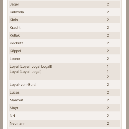
Jäger
2
Kalwoda
2
Klein
2
Kracht
2
Kullak
2
Köckritz
2
Köppel
2
Leone
2
Loyal (Loyall Logal Logall)
1
Loyal (Loyall Logal)
1
2
Loyal-von-Bursi
2
Lucas
2
Manzert
2
Mayr
2
NN
2
Neumann
2