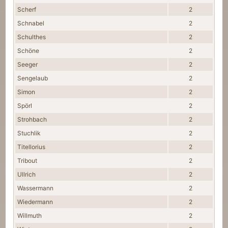
Scherf
2
Schnabel
2
Schulthes
2
Schöne
2
Seeger
2
Sengelaub
2
Simon
2
Spörl
2
Strohbach
2
Stuchlik
2
Titellorius
2
Tribout
2
Ullrich
2
Wassermann
2
Wiedermann
2
Willmuth
2