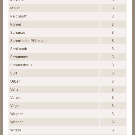
Meier
3
Reichboth
3
Rohrer
3
Schanze
3
Scherf oder Pöhlmann
3
Schilbach
3
Schumann
3
Sondershaus
3
Süß
3
Urban
3
Venz
3
Verbik
3
Vogel
3
Wagner
3
Walther
3
Witzel
3