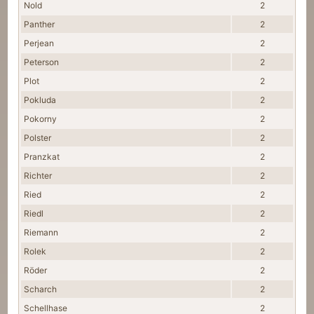
Nold
2
Panther
2
Perjean
2
Peterson
2
Plot
2
Pokluda
2
Pokorny
2
Polster
2
Pranzkat
2
Richter
2
Ried
2
Riedl
2
Riemann
2
Rolek
2
Röder
2
Scharch
2
Schellhase
2