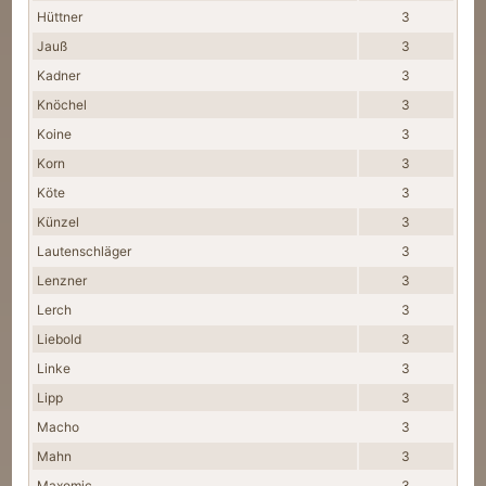
Hüttner
3
Jauß
3
Kadner
3
Knöchel
3
Koine
3
Korn
3
Köte
3
Künzel
3
Lautenschläger
3
Lenzner
3
Lerch
3
Liebold
3
Linke
3
Lipp
3
Macho
3
Mahn
3
Maxomic
3