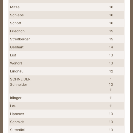
Mitzel
16
Schiebel
16
Schott
16
Friedrich
15
Streitberger
15
Gebhart
14
List
13
Wondra
13
Lingnau
12
SCHNEIDER
1
Schneider
10
11
Irlinger
11
Lau
11
Hammer
10
Schmidt
10
Sutterlitti
10