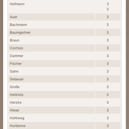
Hofmann
2
3
Auer
3
Bachmann
3
Baumgartner
3
Braun
3
Cochois
3
Dammer
3
Fischer
3
Gahn
3
Gebauer
3
Große
3
Herklotz
3
Herzke
3
Hiese
3
Hohlweg
3
Hurtienne
3