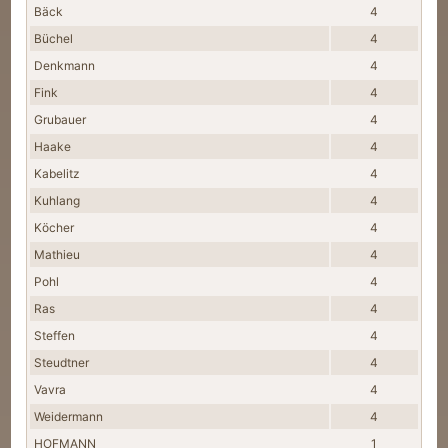
Bäck
4
Büchel
4
Denkmann
4
Fink
4
Grubauer
4
Haake
4
Kabelitz
4
Kuhlang
4
Köcher
4
Mathieu
4
Pohl
4
Ras
4
Steffen
4
Steudtner
4
Vavra
4
Weidermann
4
HOFMANN
1