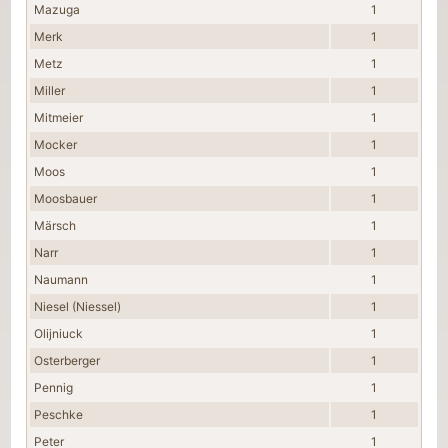
Mazuga
1
Merk
1
Metz
1
Miller
1
Mitmeier
1
Mocker
1
Moos
1
Moosbauer
1
Märsch
1
Narr
1
Naumann
1
Niesel (Niessel)
1
Olijniuck
1
Osterberger
1
Pennig
1
Peschke
1
Peter
1