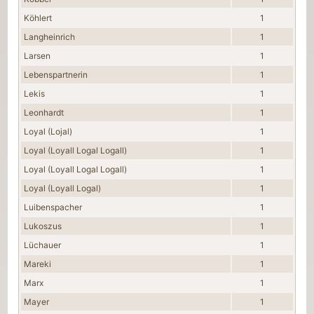
Köhlert
1
Langheinrich
1
Larsen
1
Lebenspartnerin
1
Lekis
1
Leonhardt
1
Loyal (Lojal)
1
Loyal (Loyall Logal Logall)
1
Loyal (Loyall Logal Logall)
1
Loyal (Loyall Logal)
1
Luibenspacher
1
Lukoszus
1
Lüchauer
1
Mareki
1
Marx
1
Mayer
1