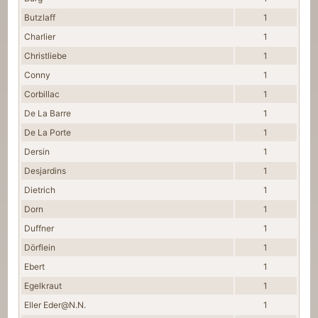
Butzlaff
1
Charlier
1
Christliebe
1
Conny
1
Corbillac
1
De La Barre
1
De La Porte
1
Dersin
1
Desjardins
1
Dietrich
1
Dorn
1
Duffner
1
Dörflein
1
Ebert
1
Egelkraut
1
Eller Eder@N.N.
1