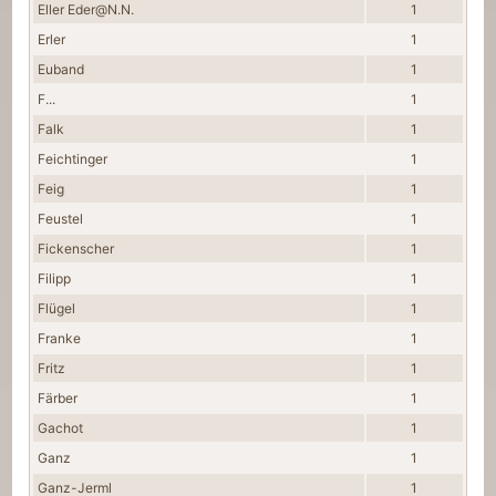
Eller Eder@N.N.
1
Erler
1
Euband
1
F...
1
Falk
1
Feichtinger
1
Feig
1
Feustel
1
Fickenscher
1
Filipp
1
Flügel
1
Franke
1
Fritz
1
Färber
1
Gachot
1
Ganz
1
Ganz-Jerml
1