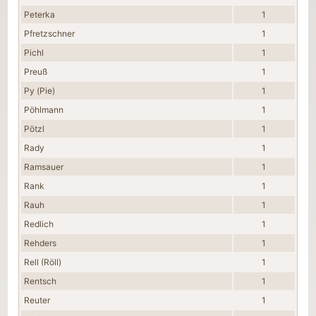
Peterka
1
Pfretzschner
1
Pichl
1
Preuß
1
Py (Pie)
1
Pöhlmann
1
Pötzl
1
Rady
1
Ramsauer
1
Rank
1
Rauh
1
Redlich
1
Rehders
1
Rell (Röll)
1
Rentsch
1
Reuter
1