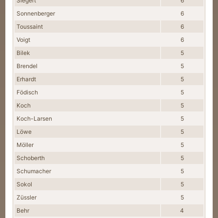
Siegert
6
Sonnenberger
6
Toussaint
6
Voigt
6
Bilek
5
Brendel
5
Erhardt
5
Födisch
5
Koch
5
Koch-Larsen
5
Löwe
5
Möller
5
Schoberth
5
Schumacher
5
Sokol
5
Züssler
5
Behr
4