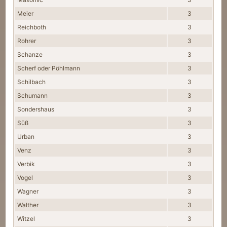
Meier
3
Reichboth
3
Rohrer
3
Schanze
3
Scherf oder Pöhlmann
3
Schilbach
3
Schumann
3
Sondershaus
3
Süß
3
Urban
3
Venz
3
Verbik
3
Vogel
3
Wagner
3
Walther
3
Witzel
3