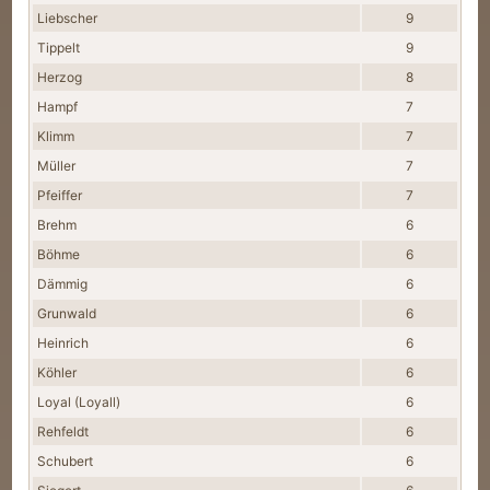
Liebscher
9
Tippelt
9
Herzog
8
Hampf
7
Klimm
7
Müller
7
Pfeiffer
7
Brehm
6
Böhme
6
Dämmig
6
Grunwald
6
Heinrich
6
Köhler
6
Loyal (Loyall)
6
Rehfeldt
6
Schubert
6