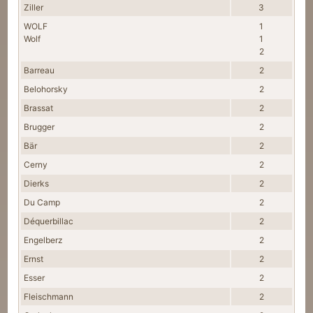
Ziller
3
WOLF
1
Wolf
1
2
Barreau
2
Belohorsky
2
Brassat
2
Brugger
2
Bär
2
Cerny
2
Dierks
2
Du Camp
2
Déquerbillac
2
Engelberz
2
Ernst
2
Esser
2
Fleischmann
2