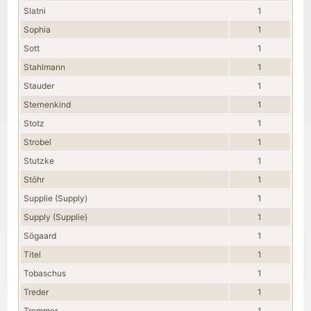
Slatni
1
Sophia
1
Sott
1
Stahlmann
1
Stauder
1
Sternenkind
1
Stotz
1
Strobel
1
Stutzke
1
Stöhr
1
Supplie (Supply)
1
Supply (Supplie)
1
Sögaard
1
Titel
1
Tobaschus
1
Treder
1
Trommer
1