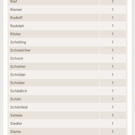
Rief
1
Riemer
1
Rudloff
1
Rudolph
1
Rösler
1
Schelling
1
Schmelcher
1
Schoch
1
Schreiter
1
Schröder
1
Schröter
1
Schädlich
1
Schön
1
Schönfeld
1
Settele
1
Siedler
1
Slama
1