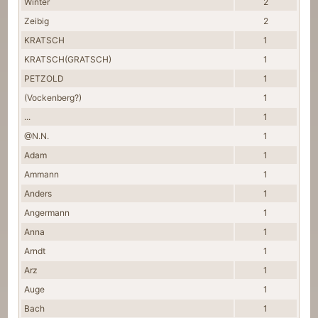
Winter
2
Zeibig
2
KRATSCH
1
KRATSCH(GRATSCH)
1
PETZOLD
1
(Vockenberg?)
1
...
1
@N.N.
1
Adam
1
Ammann
1
Anders
1
Angermann
1
Anna
1
Arndt
1
Arz
1
Auge
1
Bach
1