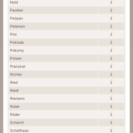
Nold
2
Panther
2
Perjean
2
Peterson
2
Plot
2
Pokluda
2
Pokorny
2
Polster
2
Pranzkat
2
Richter
2
Ried
2
Riedl
2
Riemann
2
Rolek
2
Röder
2
Scharch
2
Schellhase
2