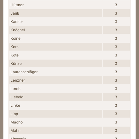
Hüttner
3
Jauß
3
Kadner
3
Knöchel
3
Koine
3
Korn
3
Köte
3
Künzel
3
Lautenschläger
3
Lenzner
3
Lerch
3
Liebold
3
Linke
3
Lipp
3
Macho
3
Mahn
3
Maxomic
3