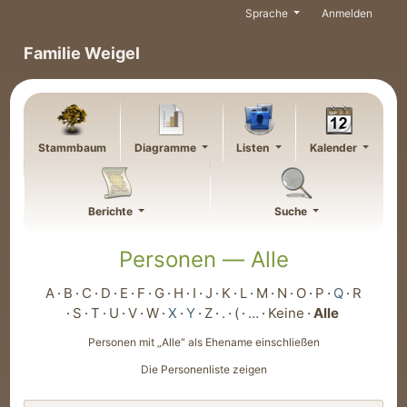
Weiter zu Hauptseite
Sprache
Anmelden
Familie Weigel
Stammbaum
Diagramme
Listen
Kalender
Berichte
Suche
Personen —
Alle
A
B
C
D
E
F
G
H
I
J
K
L
M
N
O
P
Q
R
S
T
U
V
W
X
Y
Z
.
(
…
Keine
Alle
Personen mit „
Alle
“ als Ehename einschließen
Die Personenliste zeigen