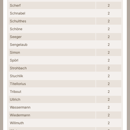
Scherf
2
Schnabel
2
Schulthes
2
Schöne
2
Seeger
2
Sengelaub
2
Simon
2
Spörl
2
Strohbach
2
Stuchlik
2
Titellorius
2
Tribout
2
Ullrich
2
Wassermann
2
Wiedermann
2
Willmuth
2