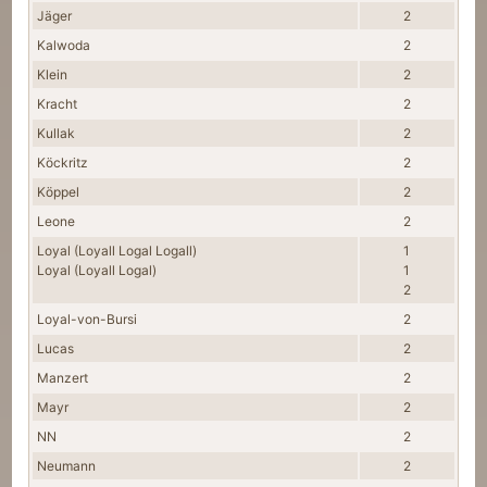
Jäger
2
Kalwoda
2
Klein
2
Kracht
2
Kullak
2
Köckritz
2
Köppel
2
Leone
2
Loyal (Loyall Logal Logall)
1
Loyal (Loyall Logal)
1
2
Loyal-von-Bursi
2
Lucas
2
Manzert
2
Mayr
2
NN
2
Neumann
2