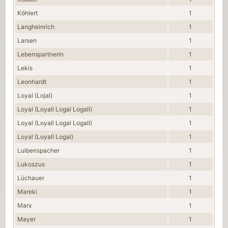
Köhlert
1
Langheinrich
1
Larsen
1
Lebenspartnerin
1
Lekis
1
Leonhardt
1
Loyal (Lojal)
1
Loyal (Loyall Logal Logall)
1
Loyal (Loyall Logal Logall)
1
Loyal (Loyall Logal)
1
Luibenspacher
1
Lukoszus
1
Lüchauer
1
Mareki
1
Marx
1
Mayer
1