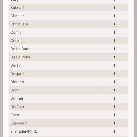
Butzlaff
1
Charlier
1
Christliebe
1
Conny
1
Corbillac
1
De La Barre
1
De La Porte
1
Dersin
1
Desjardins
1
Dietrich
1
Dorn
1
Duffner
1
Dörflein
1
Ebert
1
Egelkraut
1
Eller Eder@N.N.
1