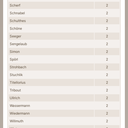
Scherf
2
Schnabel
2
Schulthes
2
Schöne
2
Seeger
2
Sengelaub
2
Simon
2
Spörl
2
Strohbach
2
Stuchlik
2
Titellorius
2
Tribout
2
Ullrich
2
Wassermann
2
Wiedermann
2
Willmuth
2