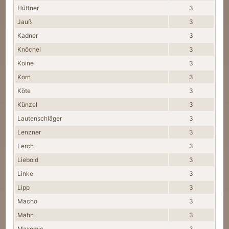
Hüttner
3
Jauß
3
Kadner
3
Knöchel
3
Koine
3
Korn
3
Köte
3
Künzel
3
Lautenschläger
3
Lenzner
3
Lerch
3
Liebold
3
Linke
3
Lipp
3
Macho
3
Mahn
3
Maxomic
3