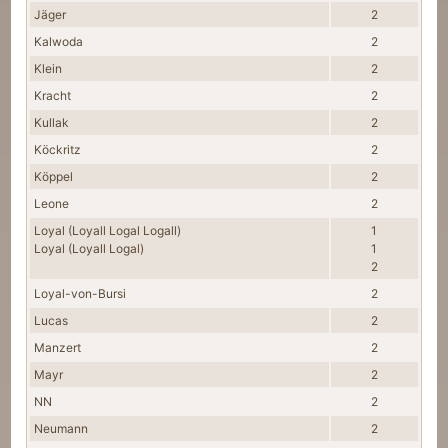
Jäger
2
Kalwoda
2
Klein
2
Kracht
2
Kullak
2
Köckritz
2
Köppel
2
Leone
2
Loyal (Loyall Logal Logall)
1
Loyal (Loyall Logal)
1
2
Loyal-von-Bursi
2
Lucas
2
Manzert
2
Mayr
2
NN
2
Neumann
2