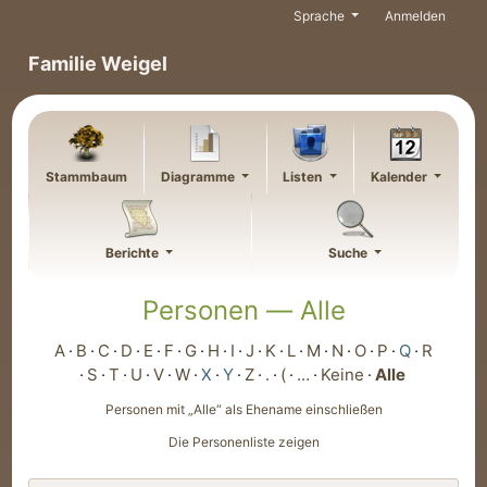
Weiter zu Hauptseite
Sprache
Anmelden
Familie Weigel
Stammbaum
Diagramme
Listen
Kalender
Berichte
Suche
Personen —
Alle
A
B
C
D
E
F
G
H
I
J
K
L
M
N
O
P
Q
R
S
T
U
V
W
X
Y
Z
.
(
…
Keine
Alle
Personen mit „
Alle
“ als Ehename einschließen
Die Personenliste zeigen