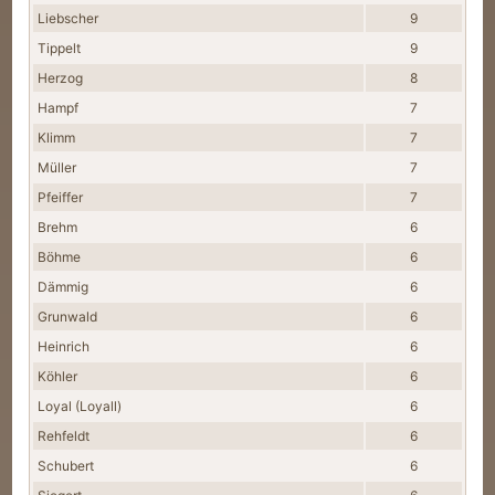
Liebscher
9
Tippelt
9
Herzog
8
Hampf
7
Klimm
7
Müller
7
Pfeiffer
7
Brehm
6
Böhme
6
Dämmig
6
Grunwald
6
Heinrich
6
Köhler
6
Loyal (Loyall)
6
Rehfeldt
6
Schubert
6