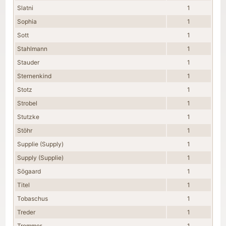
Slatni
1
Sophia
1
Sott
1
Stahlmann
1
Stauder
1
Sternenkind
1
Stotz
1
Strobel
1
Stutzke
1
Stöhr
1
Supplie (Supply)
1
Supply (Supplie)
1
Sögaard
1
Titel
1
Tobaschus
1
Treder
1
Trommer
1