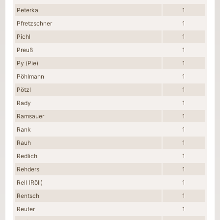
Peterka
1
Pfretzschner
1
Pichl
1
Preuß
1
Py (Pie)
1
Pöhlmann
1
Pötzl
1
Rady
1
Ramsauer
1
Rank
1
Rauh
1
Redlich
1
Rehders
1
Rell (Röll)
1
Rentsch
1
Reuter
1