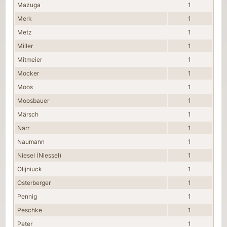
Mazuga
1
Merk
1
Metz
1
Miller
1
Mitmeier
1
Mocker
1
Moos
1
Moosbauer
1
Märsch
1
Narr
1
Naumann
1
Niesel (Niessel)
1
Olijniuck
1
Osterberger
1
Pennig
1
Peschke
1
Peter
1