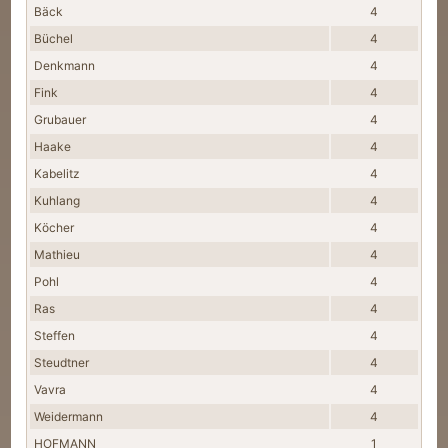
Bäck
4
Büchel
4
Denkmann
4
Fink
4
Grubauer
4
Haake
4
Kabelitz
4
Kuhlang
4
Köcher
4
Mathieu
4
Pohl
4
Ras
4
Steffen
4
Steudtner
4
Vavra
4
Weidermann
4
HOFMANN
1