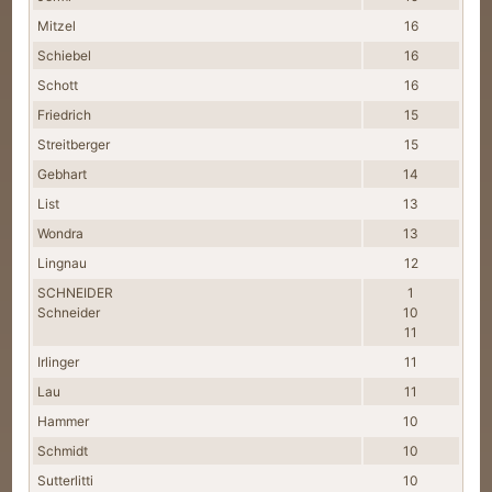
Mitzel
16
Schiebel
16
Schott
16
Friedrich
15
Streitberger
15
Gebhart
14
List
13
Wondra
13
Lingnau
12
SCHNEIDER
1
Schneider
10
11
Irlinger
11
Lau
11
Hammer
10
Schmidt
10
Sutterlitti
10