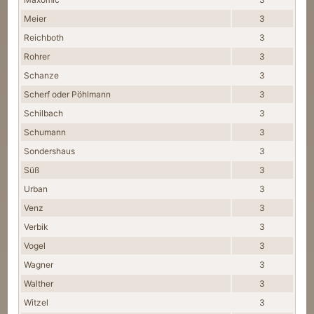
Meier
3
Reichboth
3
Rohrer
3
Schanze
3
Scherf oder Pöhlmann
3
Schilbach
3
Schumann
3
Sondershaus
3
Süß
3
Urban
3
Venz
3
Verbik
3
Vogel
3
Wagner
3
Walther
3
Witzel
3