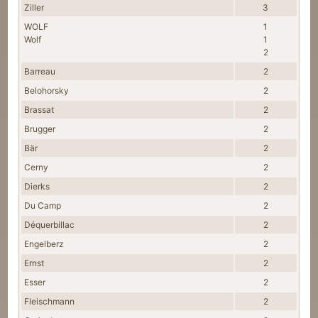
Ziller
3
WOLF
1
Wolf
1
2
Barreau
2
Belohorsky
2
Brassat
2
Brugger
2
Bär
2
Cerny
2
Dierks
2
Du Camp
2
Déquerbillac
2
Engelberz
2
Ernst
2
Esser
2
Fleischmann
2