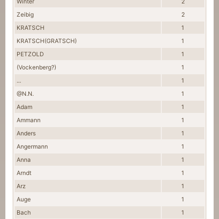
Winter
2
Zeibig
2
KRATSCH
1
KRATSCH(GRATSCH)
1
PETZOLD
1
(Vockenberg?)
1
...
1
@N.N.
1
Adam
1
Ammann
1
Anders
1
Angermann
1
Anna
1
Arndt
1
Arz
1
Auge
1
Bach
1