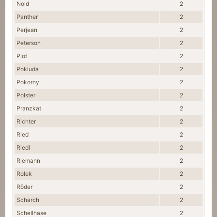
Nold
2
Panther
2
Perjean
2
Peterson
2
Plot
2
Pokluda
2
Pokorny
2
Polster
2
Pranzkat
2
Richter
2
Ried
2
Riedl
2
Riemann
2
Rolek
2
Röder
2
Scharch
2
Schellhase
2