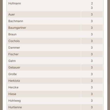
Hofmann
2
3
Auer
3
Bachmann
3
Baumgartner
3
Braun
3
Cochois
3
Dammer
3
Fischer
3
Gahn
3
Gebauer
3
Große
3
Herklotz
3
Herzke
3
Hiese
3
Hohlweg
3
Hurtienne
3