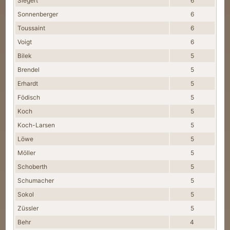
Siegert
6
Sonnenberger
6
Toussaint
6
Voigt
6
Bilek
5
Brendel
5
Erhardt
5
Födisch
5
Koch
5
Koch-Larsen
5
Löwe
5
Möller
5
Schoberth
5
Schumacher
5
Sokol
5
Züssler
5
Behr
4