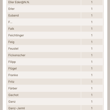
Eller Eder@N.N.
1
Erler
1
Euband
1
F...
1
Falk
1
Feichtinger
1
Feig
1
Feustel
1
Fickenscher
1
Filipp
1
Flügel
1
Franke
1
Fritz
1
Färber
1
Gachot
1
Ganz
1
Ganz-Jerml
1