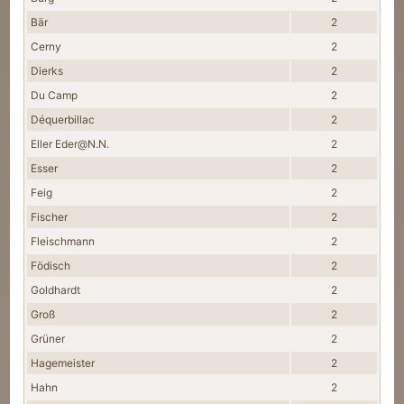
Bär
2
Cerny
2
Dierks
2
Du Camp
2
Déquerbillac
2
Eller Eder@N.N.
2
Esser
2
Feig
2
Fischer
2
Fleischmann
2
Födisch
2
Goldhardt
2
Groß
2
Grüner
2
Hagemeister
2
Hahn
2