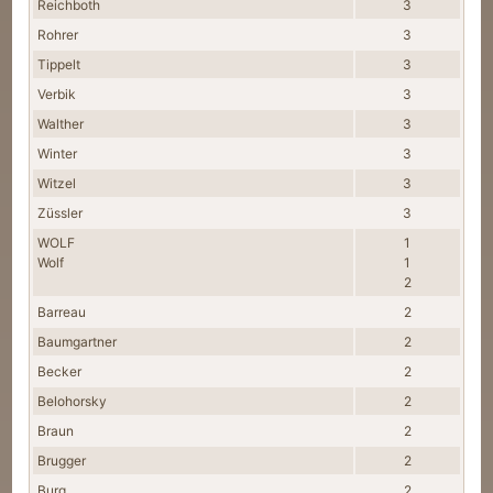
Reichboth
3
Rohrer
3
Tippelt
3
Verbik
3
Walther
3
Winter
3
Witzel
3
Züssler
3
WOLF
1
Wolf
1
2
Barreau
2
Baumgartner
2
Becker
2
Belohorsky
2
Braun
2
Brugger
2
Burg
2