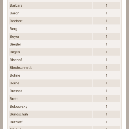
Barbara
1
Baron
1
Bechert
1
Berg
1
Beyer
1
Biegler
1
Bilgeri
1
Bischof
1
Blechschmidt
1
Bohne
1
Borne
1
Brassat
1
Brettl
1
Bukosvsky
1
Bundschuh
1
Butzlaff
1