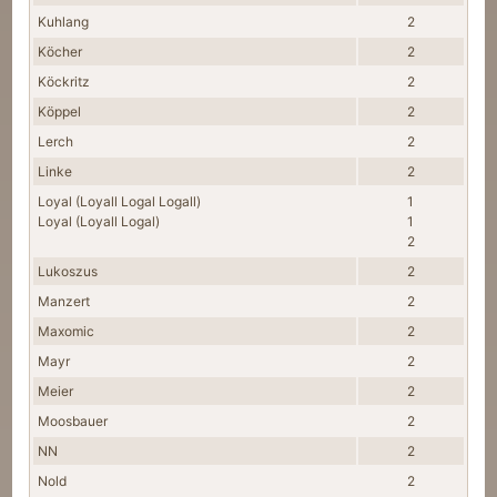
Kuhlang
2
Köcher
2
Köckritz
2
Köppel
2
Lerch
2
Linke
2
Loyal (Loyall Logal Logall)
1
Loyal (Loyall Logal)
1
2
Lukoszus
2
Manzert
2
Maxomic
2
Mayr
2
Meier
2
Moosbauer
2
NN
2
Nold
2