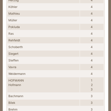
Herzog
4
Köhler
4
Mathieu
4
Müller
4
Pokluda
4
Ras
4
Rehfeldt
4
Schoberth
4
Siegert
4
Steffen
4
Vavra
4
Weidermann
4
HOFMANN
1
Hofmann
2
3
Bachmann
3
Bilek
3
Brehm
3