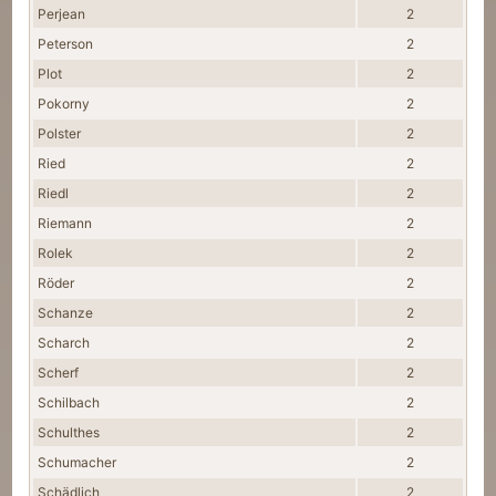
Perjean
2
Peterson
2
Plot
2
Pokorny
2
Polster
2
Ried
2
Riedl
2
Riemann
2
Rolek
2
Röder
2
Schanze
2
Scharch
2
Scherf
2
Schilbach
2
Schulthes
2
Schumacher
2
Schädlich
2