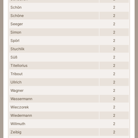
Schön
2
Schöne
2
Seeger
2
Simon
2
Spörl
2
Stuchlik
2
Süß
2
Titellorius
2
Tribout
2
Ullrich
2
Wagner
2
Wassermann
2
Wieczorek
2
Wiedermann
2
Willmuth
2
Zeibig
2