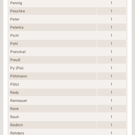
Pennig
1
Peschke
1
Peter
1
Peterka
1
Pichl
1
Pohl
1
Pranzkat
1
Preuß
1
Py (Pie)
1
Pöhlmann
1
Pötzl
1
Rady
1
Ramsauer
1
Rank
1
Rauh
1
Redlich
1
Rehders
1