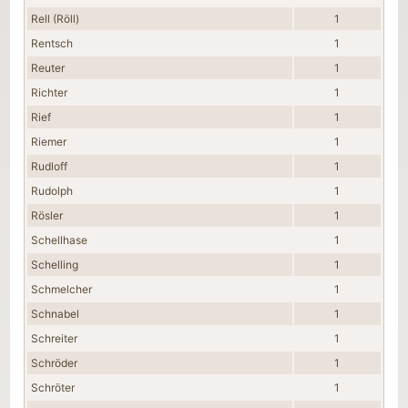
Rell (Röll)
1
Rentsch
1
Reuter
1
Richter
1
Rief
1
Riemer
1
Rudloff
1
Rudolph
1
Rösler
1
Schellhase
1
Schelling
1
Schmelcher
1
Schnabel
1
Schreiter
1
Schröder
1
Schröter
1