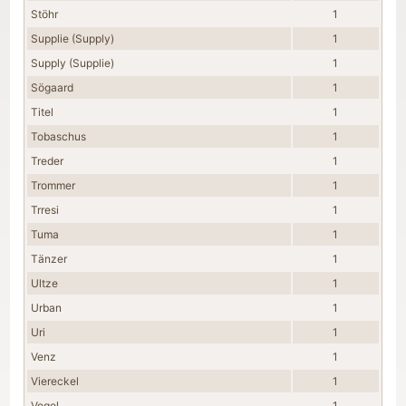
Stöhr
1
Supplie (Supply)
1
Supply (Supplie)
1
Sögaard
1
Titel
1
Tobaschus
1
Treder
1
Trommer
1
Trresi
1
Tuma
1
Tänzer
1
Ultze
1
Urban
1
Uri
1
Venz
1
Viereckel
1
Vogel
1