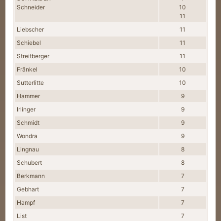
Schneider
10
11
Liebscher
11
Schiebel
11
Streitberger
11
Fränkel
10
Sutterlitte
10
Hammer
9
Irlinger
9
Schmidt
9
Wondra
9
Lingnau
8
Schubert
8
Berkmann
7
Gebhart
7
Hampf
7
List
7