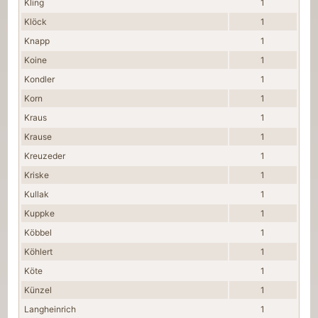
Kling
1
Klöck
1
Knapp
1
Koine
1
Kondler
1
Korn
1
Kraus
1
Krause
1
Kreuzeder
1
Kriske
1
Kullak
1
Kuppke
1
Köbbel
1
Köhlert
1
Köte
1
Künzel
1
Langheinrich
1