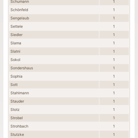
Schumann
1
Schönfeld
1
Sengelaub
1
Settele
1
Siedler
1
Slama
1
Slatni
1
Sokol
1
Sondershaus
1
Sophia
1
Sott
1
Stahlmann
1
Stauder
1
Stotz
1
Strobel
1
Strohbach
1
Stutzke
1