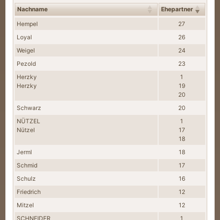
Nachname
Ehepartner
Nachnamen
Hempel
27
Loyal
26
Weigel
24
Pezold
23
Herzky
1
Herzky
19
20
Schwarz
20
NÜTZEL
1
Nützel
17
18
Jerml
18
Schmid
17
Schulz
16
Friedrich
12
Mitzel
12
SCHNEIDER
1