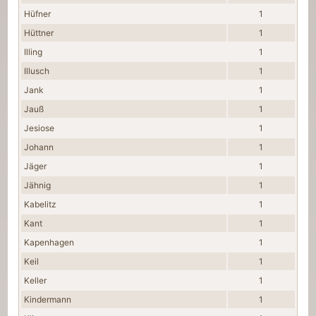
Hüfner
1
Hüttner
1
Illing
1
Illusch
1
Jank
1
Jauß
1
Jesiose
1
Johann
1
Jäger
1
Jähnig
1
Kabelitz
1
Kant
1
Kapenhagen
1
Keil
1
Keller
1
Kindermann
1