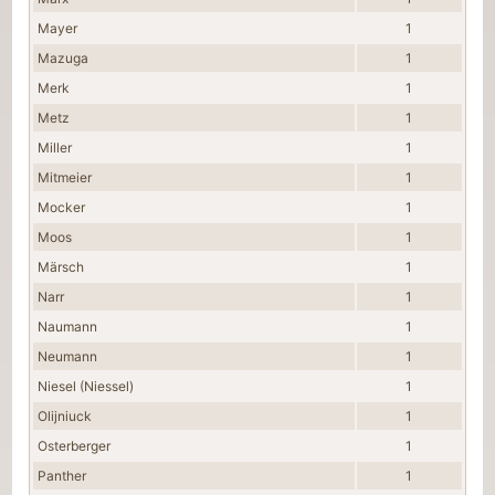
Mayer
1
Mazuga
1
Merk
1
Metz
1
Miller
1
Mitmeier
1
Mocker
1
Moos
1
Märsch
1
Narr
1
Naumann
1
Neumann
1
Niesel (Niessel)
1
Olijniuck
1
Osterberger
1
Panther
1