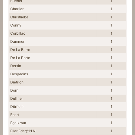
Büchel
1
Charlier
1
Christliebe
1
Conny
1
Corbillac
1
Dammer
1
De La Barre
1
De La Porte
1
Dersin
1
Desjardins
1
Dietrich
1
Dorn
1
Duffner
1
Dörflein
1
Ebert
1
Egelkraut
1
Eller Eder@N.N.
1