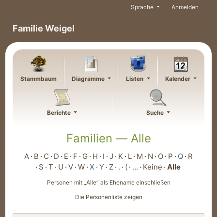
Weiter zu Hauptseite
Sprache
Anmelden
Familie Weigel
Stammbaum
Diagramme
Listen
Kalender
Berichte
Suche
Familien —
Alle
A
B
C
D
E
F
G
H
I
J
K
L
M
N
O
P
Q
R
S
T
U
V
W
X
Y
Z
.
(
…
Keine
Alle
Personen mit „
Alle
“ als Ehename einschließen
Die Personenliste zeigen