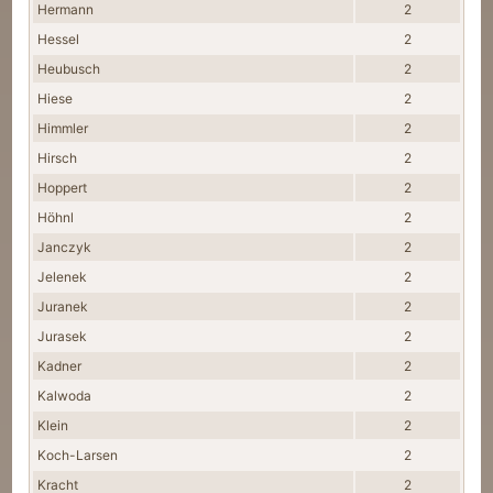
Hermann
2
Hessel
2
Heubusch
2
Hiese
2
Himmler
2
Hirsch
2
Hoppert
2
Höhnl
2
Janczyk
2
Jelenek
2
Juranek
2
Jurasek
2
Kadner
2
Kalwoda
2
Klein
2
Koch-Larsen
2
Kracht
2