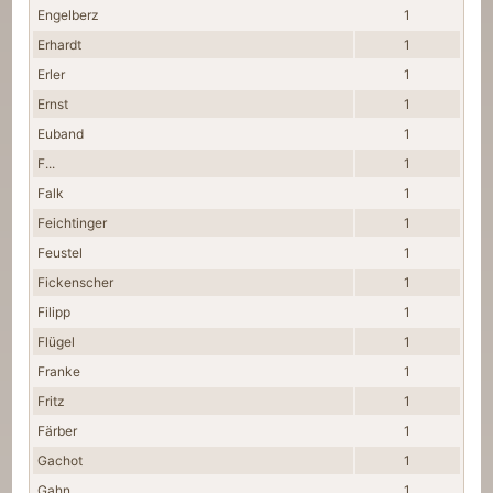
Engelberz
1
Erhardt
1
Erler
1
Ernst
1
Euband
1
F...
1
Falk
1
Feichtinger
1
Feustel
1
Fickenscher
1
Filipp
1
Flügel
1
Franke
1
Fritz
1
Färber
1
Gachot
1
Gahn
1