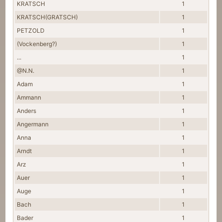
KRATSCH
1
KRATSCH(GRATSCH)
1
PETZOLD
1
(Vockenberg?)
1
...
1
@N.N.
1
Adam
1
Ammann
1
Anders
1
Angermann
1
Anna
1
Arndt
1
Arz
1
Auer
1
Auge
1
Bach
1
Bader
1