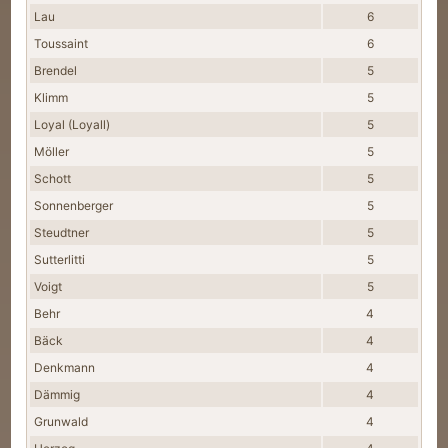
Lau
6
Toussaint
6
Brendel
5
Klimm
5
Loyal (Loyall)
5
Möller
5
Schott
5
Sonnenberger
5
Steudtner
5
Sutterlitti
5
Voigt
5
Behr
4
Bäck
4
Denkmann
4
Dämmig
4
Grunwald
4