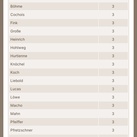
Böhme
3
Cochois
3
Fink
3
Große
3
Heinrich
3
Hohlweg
3
Hurtienne
3
Knöchel
3
Koch
3
Liebold
3
Lucas
3
Löwe
3
Macho
3
Mahn
3
Pfeiffer
3
Pfretzschner
3