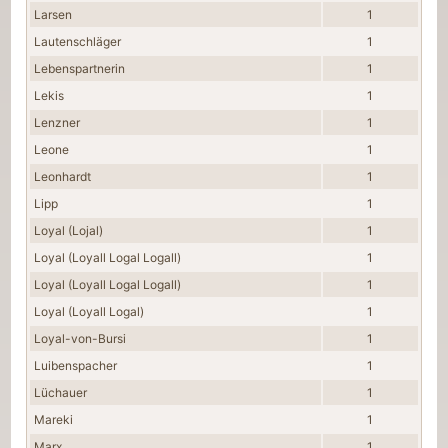
Larsen
1
Lautenschläger
1
Lebenspartnerin
1
Lekis
1
Lenzner
1
Leone
1
Leonhardt
1
Lipp
1
Loyal (Lojal)
1
Loyal (Loyall Logal Logall)
1
Loyal (Loyall Logal Logall)
1
Loyal (Loyall Logal)
1
Loyal-von-Bursi
1
Luibenspacher
1
Lüchauer
1
Mareki
1
Marx
1