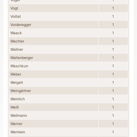
Vogt
1
Voillat
1
Vorderegger
1
Waack
1
Wachler
1
Wallner
1
Waltenberger
1
Waschkun
1
Weber
1
Weigelt
1
Weingärtner
1
Weinlich
1
Weiß
1
Wellmann
1
Werner
1
Wernlein
1